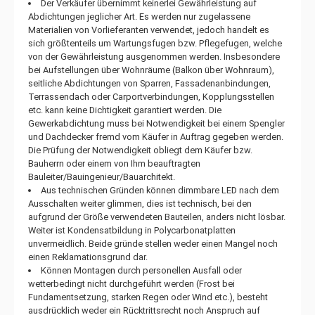
Der Verkäufer übernimmt keinerlei Gewährleistung auf
Abdichtungen jeglicher Art. Es werden nur zugelassene
Materialien von Vorlieferanten verwendet, jedoch handelt es
sich größtenteils um Wartungsfugen bzw. Pflegefugen, welche
von der Gewährleistung ausgenommen werden. Insbesondere
bei Aufstellungen über Wohnräume (Balkon über Wohnraum),
seitliche Abdichtungen von Sparren, Fassadenanbindungen,
Terrassendach oder Carportverbindungen, Kopplungsstellen
etc. kann keine Dichtigkeit garantiert werden. Die
Gewerkabdichtung muss bei Notwendigkeit bei einem Spengler
und Dachdecker fremd vom Käufer in Auftrag gegeben werden.
Die Prüfung der Notwendigkeit obliegt dem Käufer bzw.
Bauherrn oder einem von Ihm beauftragten
Bauleiter/Bauingenieur/Bauarchitekt.
Aus technischen Gründen können dimmbare LED nach dem
Ausschalten weiter glimmen, dies ist technisch, bei den
aufgrund der Größe verwendeten Bauteilen, anders nicht lösbar.
Weiter ist Kondensatbildung in Polycarbonatplatten
unvermeidlich. Beide gründe stellen weder einen Mangel noch
einen Reklamationsgrund dar.
Können Montagen durch personellen Ausfall oder
wetterbedingt nicht durchgeführt werden (Frost bei
Fundamentsetzung, starken Regen oder Wind etc.), besteht
ausdrücklich weder ein Rücktrittsrecht noch Anspruch auf