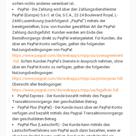
sofern nichts anderes vereinbart ist. .
PayPal - Die Zahlung wird über den Zahlungsdienstleister
PayPal (Europe) S.à r.l. et Cie, S.C.A., 22-24 Boulevard Royal, L-
2449 Luxembourg (nachfolgend: „PayPal") mittels der
bereitgestellten, bzw. von Kunden gewählten Art der PayPal-
Zahlung durchgeführt. Kunden werden am Ende des
Bestellvorgangs direkt zu PayPal weitergeleitet. Für Kunden, die
über ein PayPal-Konto verfügen, gelten die folgenden
Nutzungsbedingungen von PayPal:
https://www.paypal.com/de/webapps/mpp/ua/useragreement
-full.
Sofern Kunden PayPal's Dienste in Anspruch nehmen, ohne
über ein PayPal-Konto zu verfügen, gelten die folgenden
Nutzungsbedingungen:
https://www.paypal.com/de/webapps/mpp/ua/privacywax-full.
Übersicht aller Bedingungen:
https://www.paypal.com/de/webapps/mpp/ua/legalhub-full.
PayPal Express - Der Kunde bezahlt mittels des Paypal-
Transaktionsvorgangs den geschuldeten Betrag.
PayPal Plus (PayPal) - Der Kunde muss über ein PayPal-Konto
verfügen und bezahlt mittels des Paypal-Transaktionsvorgangs
den geschuldeten Betrag.
PayPal Plus (Lastschrift) - Der Kunde kann mittels des
Lastschriftverfahrens von PayPal auch dann bezahlen, wenn er