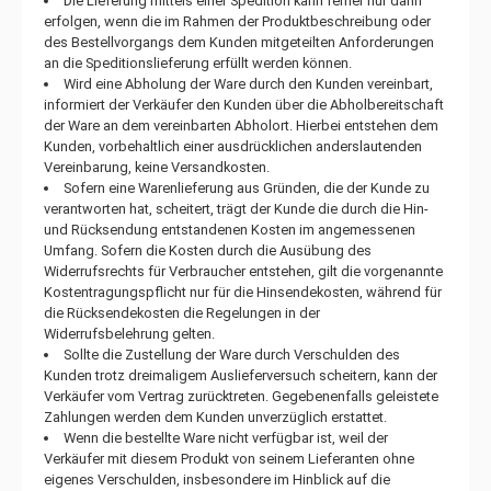
Die Lieferung mittels einer Spedition kann ferner nur dann
erfolgen, wenn die im Rahmen der Produktbeschreibung oder
des Bestellvorgangs dem Kunden mitgeteilten Anforderungen
an die Speditionslieferung erfüllt werden können.
Wird eine Abholung der Ware durch den Kunden vereinbart,
informiert der Verkäufer den Kunden über die Abholbereitschaft
der Ware an dem vereinbarten Abholort. Hierbei entstehen dem
Kunden, vorbehaltlich einer ausdrücklichen anderslautenden
Vereinbarung, keine Versandkosten.
Sofern eine Warenlieferung aus Gründen, die der Kunde zu
verantworten hat, scheitert, trägt der Kunde die durch die Hin-
und Rücksendung entstandenen Kosten im angemessenen
Umfang. Sofern die Kosten durch die Ausübung des
Widerrufsrechts für Verbraucher entstehen, gilt die vorgenannte
Kostentragungspflicht nur für die Hinsendekosten, während für
die Rücksendekosten die Regelungen in der
Widerrufsbelehrung gelten.
Sollte die Zustellung der Ware durch Verschulden des
Kunden trotz dreimaligem Auslieferversuch scheitern, kann der
Verkäufer vom Vertrag zurücktreten. Gegebenenfalls geleistete
Zahlungen werden dem Kunden unverzüglich erstattet.
Wenn die bestellte Ware nicht verfügbar ist, weil der
Verkäufer mit diesem Produkt von seinem Lieferanten ohne
eigenes Verschulden, insbesondere im Hinblick auf die