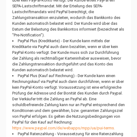
über kein PayPal-Konto verfügt. Der Kunde erteilt PayPal ein
SEPA-Lastschriftmandat. Mit der Erteilung des SEPA-
Lastschriftmandats wird PayPal berechtigt, die
Zahlungstransaktion einzuleiten, wodurch das Bankkonto des
Kunden automatisch belastet wird. Der Kunde wird über das
Datum der Belastung des Bankkontos informiert (bezeichnet als
"Pre-Notification").
PayPal Plus (Kreditkarte) - Der Kunde kann mittels der
Kreditkarte via PayPal auch dann bezahlen, wenn er über kein
PayPal-Konto verfügt. Der Kunde muss sich zur Durchführung
der Zahlung als rechtmäßiger Karteninhaber ausweisen, bevor
die Zahlungstransaktion durchgeführt und das Konto des
Kunden automatisch belastet wird.
PayPal Plus (Kauf auf Rechnung) - Der Kunde kann einen
Rechnungskauf via PayPal auch dann durchführen, wenn er über
kein PayPal-Konto verfügt. Voraussetzung ist eine erfolgreiche
Prüfung der Adresse und der Bonität des Kunden durch Paypal.
Der Verkäufer tritt die Zahlung an PayPal ab. Eine
schuldbefreiende Zahlung kann nur an PayPal entsprechend den
Konditionen und dem gewählten, bzw. genannten Zahlungsziel
von PayPal erfolgen. Es gelten die Nutzungsbedingungen von
PayPal für den Kauf auf Rechnung:
https://www.paypal.com/de/webapps/mpp/ua/pui-terms.
PayPal Ratenzahlung - Voraussetzung für eine Ratenzahlung