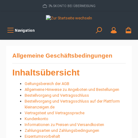
3% SKONTO BEI ÜBERWEISUNG
Navigation
Allgemeine Geschäftsbedingungen
Inhaltsübersicht
Geltungsbereich der AGB
Allgemeine Hinweise zu Angeboten und Bestellungen
Bestellvorgang und Vertragsschluss
Bestellvorgang und Vertragsschluss auf der Plattform
kleinanzeigen.de
Vertragstext und Vertragssprache
Kundenkonto
Informationen zu Preisen und Versandkosten
Zahlungsarten und Zahlungsbedingungen
Eigentumsvorbehalt