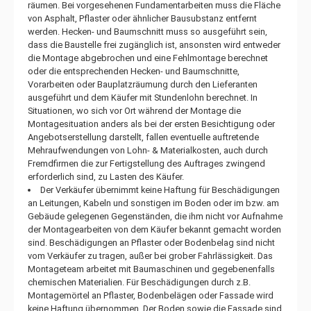
räumen. Bei vorgesehenen Fundamentarbeiten muss die Fläche
von Asphalt, Pflaster oder ähnlicher Bausubstanz entfernt
werden. Hecken- und Baumschnitt muss so ausgeführt sein,
dass die Baustelle frei zugänglich ist, ansonsten wird entweder
die Montage abgebrochen und eine Fehlmontage berechnet
oder die entsprechenden Hecken- und Baumschnitte,
Vorarbeiten oder Bauplatzräumung durch den Lieferanten
ausgeführt und dem Käufer mit Stundenlohn berechnet. In
Situationen, wo sich vor Ort während der Montage die
Montagesituation anders als bei der ersten Besichtigung oder
Angebotserstellung darstellt, fallen eventuelle auftretende
Mehraufwendungen von Lohn- & Materialkosten, auch durch
Fremdfirmen die zur Fertigstellung des Auftrages zwingend
erforderlich sind, zu Lasten des Käufer.
Der Verkäufer übernimmt keine Haftung für Beschädigungen
an Leitungen, Kabeln und sonstigen im Boden oder im bzw. am
Gebäude gelegenen Gegenständen, die ihm nicht vor Aufnahme
der Montagearbeiten von dem Käufer bekannt gemacht worden
sind. Beschädigungen an Pflaster oder Bodenbelag sind nicht
vom Verkäufer zu tragen, außer bei grober Fahrlässigkeit. Das
Montageteam arbeitet mit Baumaschinen und gegebenenfalls
chemischen Materialien. Für Beschädigungen durch z.B.
Montagemörtel an Pflaster, Bodenbelägen oder Fassade wird
keine Haftung übernommen. Der Boden sowie die Fassade sind