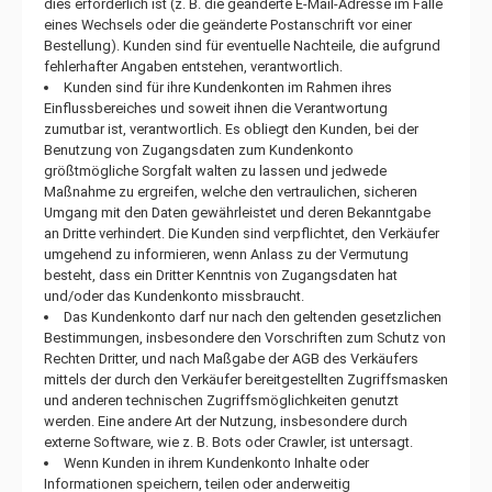
dies erforderlich ist (z. B. die geänderte E-Mail-Adresse im Falle
eines Wechsels oder die geänderte Postanschrift vor einer
Bestellung). Kunden sind für eventuelle Nachteile, die aufgrund
fehlerhafter Angaben entstehen, verantwortlich.
Kunden sind für ihre Kundenkonten im Rahmen ihres
Einflussbereiches und soweit ihnen die Verantwortung
zumutbar ist, verantwortlich. Es obliegt den Kunden, bei der
Benutzung von Zugangsdaten zum Kundenkonto
größtmögliche Sorgfalt walten zu lassen und jedwede
Maßnahme zu ergreifen, welche den vertraulichen, sicheren
Umgang mit den Daten gewährleistet und deren Bekanntgabe
an Dritte verhindert. Die Kunden sind verpflichtet, den Verkäufer
umgehend zu informieren, wenn Anlass zu der Vermutung
besteht, dass ein Dritter Kenntnis von Zugangsdaten hat
und/oder das Kundenkonto missbraucht.
Das Kundenkonto darf nur nach den geltenden gesetzlichen
Bestimmungen, insbesondere den Vorschriften zum Schutz von
Rechten Dritter, und nach Maßgabe der AGB des Verkäufers
mittels der durch den Verkäufer bereitgestellten Zugriffsmasken
und anderen technischen Zugriffsmöglichkeiten genutzt
werden. Eine andere Art der Nutzung, insbesondere durch
externe Software, wie z. B. Bots oder Crawler, ist untersagt.
Wenn Kunden in ihrem Kundenkonto Inhalte oder
Informationen speichern, teilen oder anderweitig