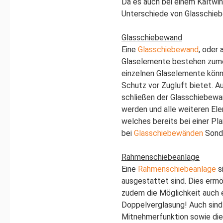
Da es auch bei einem Kaltwin
Unterschiede von Glasschie
Glasschiebewand
Eine
Glasschiebewand
, oder
Glaselemente bestehen zumei
einzelnen Glaselemente könn
Schutz vor Zugluft bietet. 
schließen der Glasschiebewa
werden und alle weiteren El
welches bereits bei einer Pl
bei
Glasschiebewänden
Sond
Rahmenschiebeanlage
Eine
Rahmenschiebeanlage
s
ausgestattet sind. Dies ermö
zudem die Möglichkeit auch 
Doppelverglasung! Auch sind 
Mitnehmerfunktion sowie die