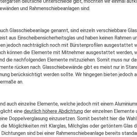
tergarten deutliche Unterschiede gibt, möchten wir einmal aufk
bewänden und Rahmenschiebeanlagen sind.
 auch Glasschiebeanlage genannt, sind einzeln verschiebbare Gla
st aus Einscheibensicherheitsglas und haben keinen Rahmen um
en jedoch nachträglich noch mit Bürstenprofilen ausgestattet 
Auch können die Elemente mit Mitnehmer ausgestattet werden, 
nd die nachfolgenden Elemente mitzuziehen. Somit muss nur d
emente rücken nach. Glasschiebewände gibt es meist nur in Sta
anung berücksichtigt werden sollte. Wir hingegen bieten jedoch 
ermaße an.
ind auch einzelne Elemente, welche jedoch mit einem Aluminiu
glicht eine
deutlich höhere Abdichtung
der einzelnen Elemente u
eine Doppelverglasung einzusetzen. Somit besteht hier die Wahl
die Möglichkeiten mit Klarglas, Milchglas oder getöntem Glas de
 Dichtungen sind bei einer Rahmenschiebeanlage bereits standa