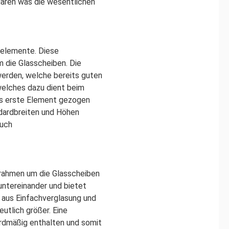
lären was die wesentlichen
selemente. Diese
 die Glasscheiben. Die
werden, welche bereits guten
welches dazu dient beim
as erste Element gezogen
ndardbreiten und Höhen
auch
mrahmen um die Glasscheiben
ntereinander und bietet
 aus Einfachverglasung und
utlich größer. Eine
rdmäßig enthalten und somit